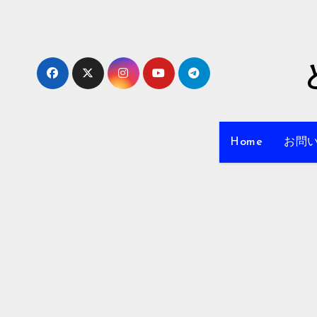
内
容
を
ス
キ
ッ
プ
Home
お問