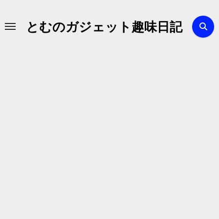
内
容
とむのガジェット趣味日記
を
ス
キ
ッ
プ